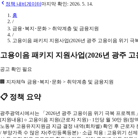
정책 내비게이터
마지막 확인:
2026. 5. 14.
홈
/
금융･복지･문화 > 취약계층 및 금융지원
/
고용이음 패키지 지원사업(2026년 광주 고용이음 위기 극
고용이음 패키지 지원사업(2026년 광주 
공고 확인 필요
🏢
지자체
📂
금융･복지･문화 > 취약계층 및 금융지원
📋 정책 요약
광주광역시에서는 「2026년 광주 고용이음 위기 극복 프로젝트
[지원내용] ○ 고용이음 지원(근로자 지원) · 1인당 월 50만 원(정액/분
노동부 고용유지지원금 지급 결정 내역(회차별) 확인 후 근로자 본
/ 부양가족 수 많은 자(주민등록등본) · 소급 적용 : 고용위기 선제