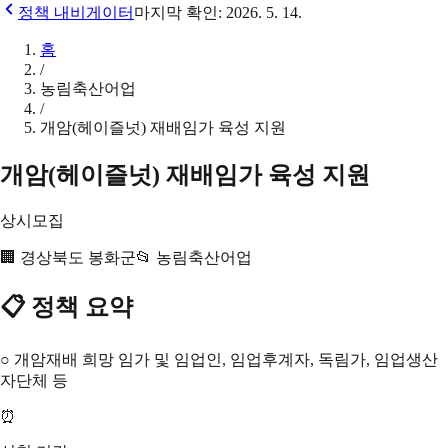
정책 내비게이터
마지막 확인:
2026. 5. 14.
홈
/
농림축산어업
/
개암(헤이즐넛) 재배임가 육성 지원
개암(헤이즐넛) 재배임가 육성 지원
상시모집
🏢
경상북도 봉화군
📂
농림축산어업
📋 정책 요약
○ 개암재배 희망 임가 및 임업인, 임업후계자, 독림가, 임업생산
자단체 등
⏰