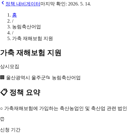
정책 내비게이터
마지막 확인:
2026. 5. 14.
홈
/
농림축산어업
/
가축 재해보험 지원
가축 재해보험 지원
상시모집
🏢
울산광역시 울주군
📂
농림축산어업
📋 정책 요약
○ 가축재해보험에 가입하는 축산농업인 및 축산업 관련 법인
⏰
신청 기간