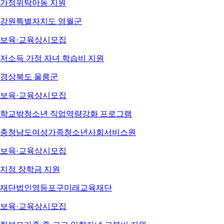
가정위탁아동 지원
강원특별자치도 영월군
보육·교육
상시모집
저소득 가정 자녀 학습비 지원
경상북도 울릉군
보육·교육
상시모집
학교밖청소년 직업역량강화 프로그램
충청남도여성가족청소년사회서비스원
보육·교육
상시모집
지정 장학금 지원
재단법인영등포구미래교육재단
보육·교육
상시모집