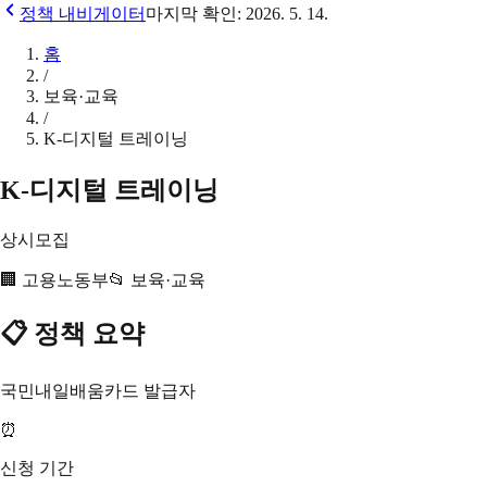
정책 내비게이터
마지막 확인:
2026. 5. 14.
홈
/
보육·교육
/
K-디지털 트레이닝
K-디지털 트레이닝
상시모집
🏢
고용노동부
📂
보육·교육
📋 정책 요약
국민내일배움카드 발급자
⏰
신청 기간