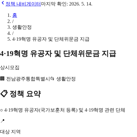
정책 내비게이터
마지막 확인:
2026. 5. 14.
홈
/
생활안정
/
4·19혁명 유공자 및 단체위문금 지급
4·19혁명 유공자 및 단체위문금 지급
상시모집
🏢
전남광주통합특별시
📂
생활안정
📋 정책 요약
○ 4·19혁명 유공자(국가보훈처 등록) 및 4·19혁명 관련 단체
📍
대상 지역