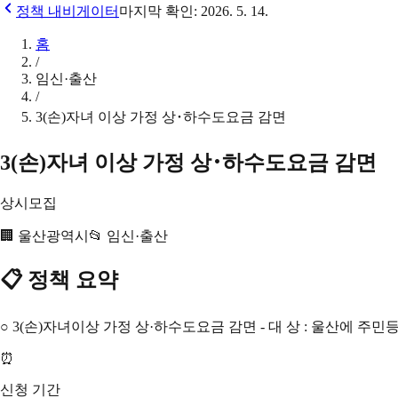
정책 내비게이터
마지막 확인:
2026. 5. 14.
홈
/
임신·출산
/
3(손)자녀 이상 가정 상･하수도요금 감면
3(손)자녀 이상 가정 상･하수도요금 감면
상시모집
🏢
울산광역시
📂
임신·출산
📋 정책 요약
○ 3(손)자녀이상 가정 상·하수도요금 감면 - 대 상 : 울산에 주민
⏰
신청 기간