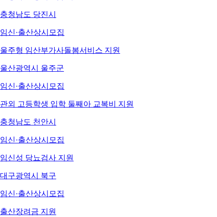
충청남도 당진시
임신·출산
상시모집
울주형 임산부가사돌봄서비스 지원
울산광역시 울주군
임신·출산
상시모집
관외 고등학생 입학 둘째아 교복비 지원
충청남도 천안시
임신·출산
상시모집
임신성 당뇨검사 지원
대구광역시 북구
임신·출산
상시모집
출산장려금 지원