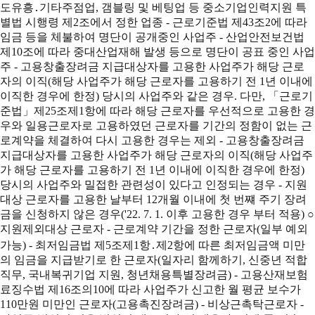
도유흥․기타주점업, 갬블링 및 베팅업 등 중소기업인력지원 특
별법 시행령 제2조에서 정한 업종 - 근로기준법 제43조2에 따라
임금 등을 체불하여 명단이 공개중인 사업주 - 산업안전보건법
제10조에 따라 중대산업재해 발생 등으로 명단이 공표 중인 사업
주 - 고용창출장려금 지급대상자를 고용한 사업주가 해당 근로
자의 이직(해당 사업주가 해당 근로자를 고용하기 전 1년 이내에
이직한 경우에 한정) 당시의 사업주와 같은 경우. 다만, 「근로기
준법」제25조제1항에 따라 해당 근로자를 우선적으로 고용한 경
우와 일용근로자로 고용하였던 근로자를 기간의 정함이 없는 근
로계약을 체결하여 다시 고용한 경우는 제외 - 고용창출장려금
지급대상자를 고용한 사업주가 해당 근로자의 이직(해당 사업주
가 해당 근로자를 고용하기 전 1년 이내에 이직한 경우에 한정)
당시의 사업주와 밀접한 관련성이 있다고 인정되는 경우 - 지원
대상 근로자를 고용한 날부터 12개월 이내에 첫 번쨰 주기 장려
금을 신청하지 않은 경우('22. 7. 1. 이후 고용한 경우 부터 적용) ○
지원제외대상 근로자 - 근로계약 기간을 정한 근로자(일부 예외
가능) - 최저임금법 제5조제1항․제2항에 따른 최저임금액 미만
의 임금을 지급받기로 한 근로자(일자리 함께하기, 신중년 적합
직무, 국내복귀기업 지원, 청년채용특별장려금) - 고용산재보험
료징수법 제16조의10에 따라 사업주가 신고한 월 평균 보수가
110만원 미만인 근로자(고용촉진장려금) - 비상근촉탁근로자 -