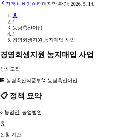
정책 내비게이터
마지막 확인:
2026. 5. 14.
홈
/
농림축산어업
/
경영회생지원 농지매입 사업
경영회생지원 농지매입 사업
상시모집
🏢
농림축산식품부
📂
농림축산어업
📋 정책 요약
○ 농업인, 농업법인
⏰
신청 기간