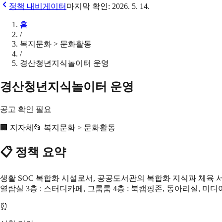
정책 내비게이터
마지막 확인:
2026. 5. 14.
홈
/
복지문화 > 문화활동
/
경산청년지식놀이터 운영
경산청년지식놀이터 운영
공고 확인 필요
🏢
지자체
📂
복지문화 > 문화활동
📋 정책 요약
생활 SOC 복합화 시설로서, 공공도서관의 복합화 지식과 체육 서비
열람실 3층 : 스터디카페, 그룹룸 4층 : 북캠핑존, 동아리실, 미디
⏰