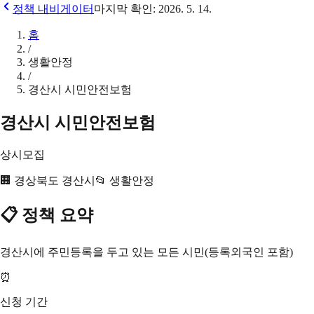
정책 내비게이터
마지막 확인:
2026. 5. 14.
홈
/
생활안정
/
경산시 시민안전보험
경산시 시민안전보험
상시모집
🏢
경상북도 경산시
📂
생활안정
📋 정책 요약
경산시에 주민등록을 두고 있는 모든 시민(등록외국인 포함)
⏰
신청 기간