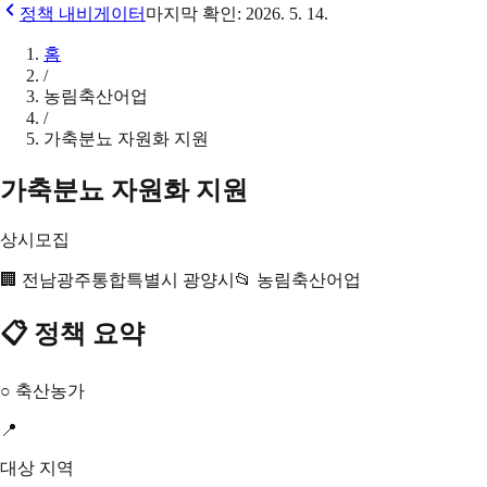
정책 내비게이터
마지막 확인:
2026. 5. 14.
홈
/
농림축산어업
/
가축분뇨 자원화 지원
가축분뇨 자원화 지원
상시모집
🏢
전남광주통합특별시 광양시
📂
농림축산어업
📋 정책 요약
○ 축산농가
📍
대상 지역