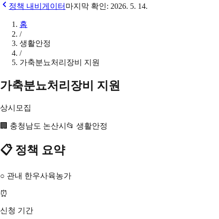
정책 내비게이터
마지막 확인:
2026. 5. 14.
홈
/
생활안정
/
가축분뇨처리장비 지원
가축분뇨처리장비 지원
상시모집
🏢
충청남도 논산시
📂
생활안정
📋 정책 요약
○ 관내 한우사육농가
⏰
신청 기간