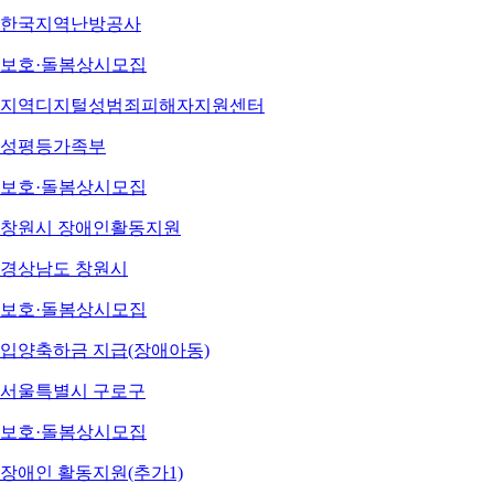
한국지역난방공사
보호·돌봄
상시모집
지역디지털성범죄피해자지원센터
성평등가족부
보호·돌봄
상시모집
창원시 장애인활동지원
경상남도 창원시
보호·돌봄
상시모집
입양축하금 지급(장애아동)
서울특별시 구로구
보호·돌봄
상시모집
장애인 활동지원(추가1)