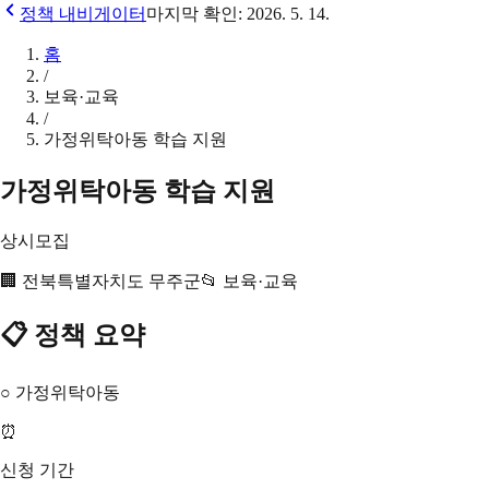
정책 내비게이터
마지막 확인:
2026. 5. 14.
홈
/
보육·교육
/
가정위탁아동 학습 지원
가정위탁아동 학습 지원
상시모집
🏢
전북특별자치도 무주군
📂
보육·교육
📋 정책 요약
○ 가정위탁아동
⏰
신청 기간