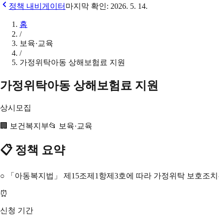
정책 내비게이터
마지막 확인:
2026. 5. 14.
홈
/
보육·교육
/
가정위탁아동 상해보험료 지원
가정위탁아동 상해보험료 지원
상시모집
🏢
보건복지부
📂
보육·교육
📋 정책 요약
○ 「아동복지법」 제15조제1항제3호에 따라 가정위탁 보호조치
⏰
신청 기간